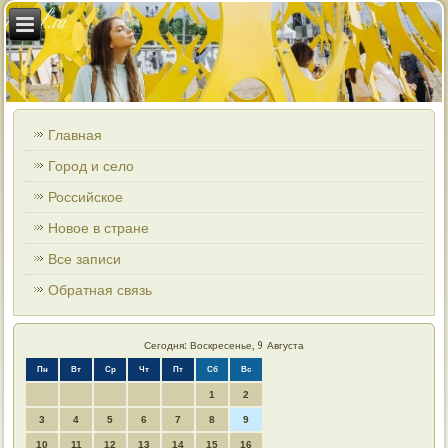
Главная
Город и село
Российское
Новое в стране
Все записи
Обратная связь
Сегодня: Воскресенье, 9 Августа
Пн
Вт
Ср
Чт
Пт
Сб
Вс
1
2
3
4
5
6
7
8
9
10
11
12
13
14
15
16