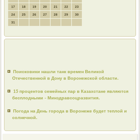
17
18
19
20
21
22
23
24
25
26
27
28
29
30
31
Поисковики нашли танк времен Великой
Отечественной в Дону в Воронежской области.
15 процентов семейных пар в Казахстане являются
бесплодными - Минздравсоцразвития.
Погода на День города в Воронеже будет теплой и
солнечной.