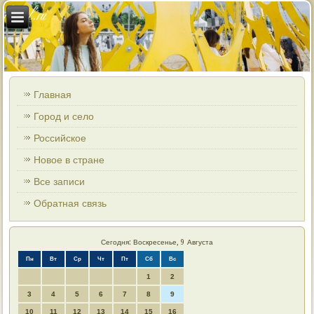
Главная
Город и село
Российское
Новое в стране
Все записи
Обратная связь
Сегодня: Воскресенье, 9 Августа
Пн
Вт
Ср
Чт
Пт
Сб
Вс
1
2
3
4
5
6
7
8
9
10
11
12
13
14
15
16