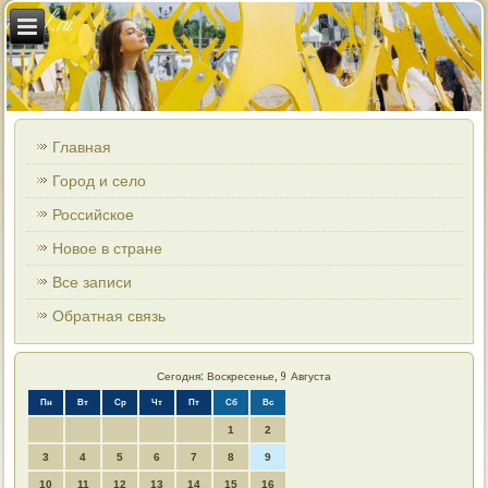
Главная
Город и село
Российское
Новое в стране
Все записи
Обратная связь
Сегодня: Воскресенье, 9 Августа
Пн
Вт
Ср
Чт
Пт
Сб
Вс
1
2
3
4
5
6
7
8
9
10
11
12
13
14
15
16