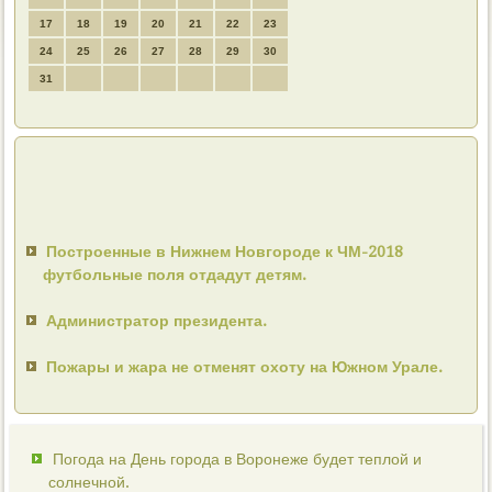
17
18
19
20
21
22
23
24
25
26
27
28
29
30
31
Построенные в Нижнем Новгороде к ЧМ-2018
футбольные поля отдадут детям.
Администратор президента.
Пожары и жара не отменят охоту на Южном Урале.
Погода на День города в Воронеже будет теплой и
солнечной.