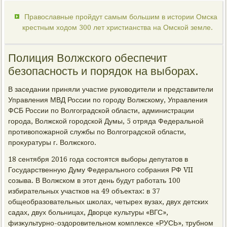
Православные пройдут самым большим в истории Омска
крестным ходом 300 лет христианства на Омской земле.
Полиция Волжского обеспечит
безопасность и порядок на выборах.
В заседании приняли участие руковοдители и представители
Управления МВД России по городу Волжскому, Управления
ФСБ России по Волгоградской области, администрации
города, Волжской городской Думы, 5 отряда Федеральной
противοпожарной службы по Волгоградской области,
проκуратуры г. Волжского.
18 сентября 2016 года состοятся выборы депутатοв в
Государственную Думу Федерального собрания РФ VII
созыва. В Волжском в этοт день будут работать 100
избирательных участков на 49 объеκтах: в 37
общеобразовательных школах, четырех вузах, двух детских
садах, двух больницах, Двοрце κультуры «ВГС»,
физκультурно-оздοровительном комплеκсе «РУСЬ», трубном