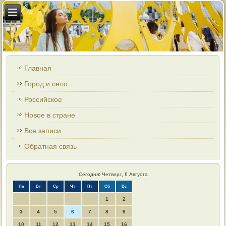
Главная
Город и село
Российское
Новое в стране
Все записи
Обратная связь
Сегодня: Четверг, 6 Августа
Пн
Вт
Ср
Чт
Пт
Сб
Вс
1
2
3
4
5
6
7
8
9
10
11
12
13
14
15
16