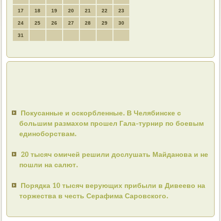
17
18
19
20
21
22
23
24
25
26
27
28
29
30
31
Покусанные и оскорбленные. В Челябинске с
большим размахом прошел Гала-турнир по боевым
единоборствам.
20 тысяч омичей решили дослушать Майданова и не
пошли на салют.
Порядка 10 тысяч верующих прибыли в Дивеево на
торжества в честь Серафима Саровского.