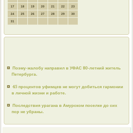
17
18
19
20
21
22
23
24
25
26
27
28
29
30
31
Поэму-жалобу направил в УФАС 80-летний житель
Петербурга.
45 процентов уфимцев не могут добиться гармонии
в личной жизни и работе.
Последствия урагана в Амурском поселке до сих
пор не убраны.