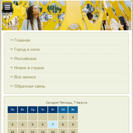
Главная
Город и село
Российское
Новое в стране
Все записи
Обратная связь
Сегодня: Пятница, 7 Августа
Пн
Вт
Ср
Чт
Пт
Сб
Вс
1
2
3
4
5
6
7
8
9
10
11
12
13
14
15
16