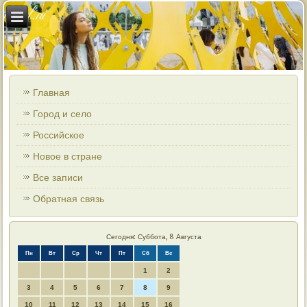
Главная
Город и село
Российское
Новое в стране
Все записи
Обратная связь
Сегодня: Суббота, 8 Августа
Пн
Вт
Ср
Чт
Пт
Сб
Вс
1
2
3
4
5
6
7
8
9
10
11
12
13
14
15
16