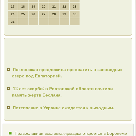
17
18
19
20
21
22
23
24
25
26
27
28
29
30
31
Поклонская предложила превратить в заповедник
озеро под Евпаторией.
12 лет скорби: в Ростовской области почтили
память жертв Беслана.
Потепление в Украине ожидается к выходным.
Православная выставка-ярмарка откроется в Воронеже