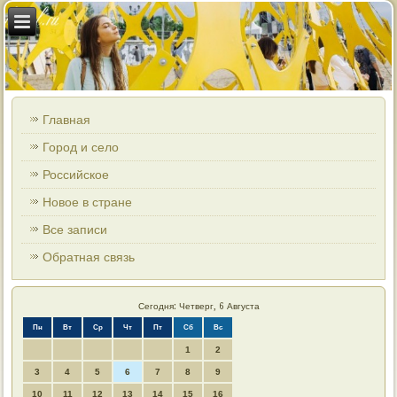
Главная
Город и село
Российское
Новое в стране
Все записи
Обратная связь
Сегодня: Четверг, 6 Августа
Пн
Вт
Ср
Чт
Пт
Сб
Вс
1
2
3
4
5
6
7
8
9
10
11
12
13
14
15
16