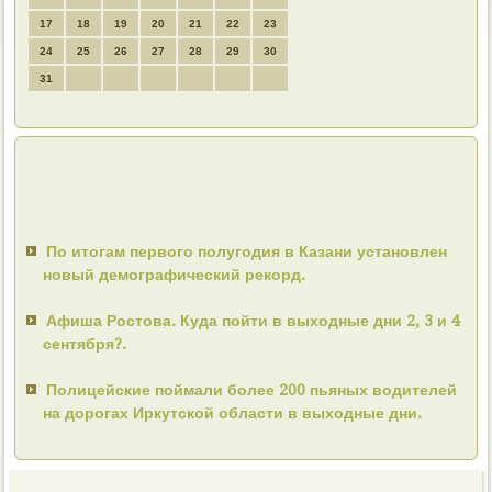
17
18
19
20
21
22
23
24
25
26
27
28
29
30
31
По итогам первого полугодия в Казани установлен
новый демографический рекорд.
Афиша Ростова. Куда пойти в выходные дни 2, 3 и 4
сентября?.
Полицейские поймали более 200 пьяных водителей
на дорогах Иркутской области в выходные дни.